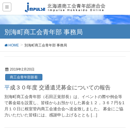
別海町商工会青年部 事務局
HOME
別海町商工会青年部 事務局
2019年2月20日
商工会青年部新着
平成３０年度 交通遺児募金についての報告
別海町商工会青年部（石田正覚部長）は、イベントの際や例会等
で募金箱を設置し、皆様からお預かりした募金１２，３６７円を1
月１０日に根室管内商工会連合会へ送金致しました。 募金にご協
力いただいた皆様には、感謝申し上げるととも […]