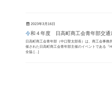
2023年3月16日
令和４年度 日高町商工会青年部交
日高町商工会青年部（中口聖太部長）は、商工会事務
催された日高町商工会青年部主催のイベントである『H
全協 […]