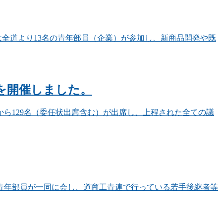
は全道より13名の青年部員（企業）が参加し、新商品開発や既
を開催しました。
から129名（委任状出席含む）が出席し、上程された全ての議
る青年部員が一同に会し、道商工青連で行っている若手後継者等