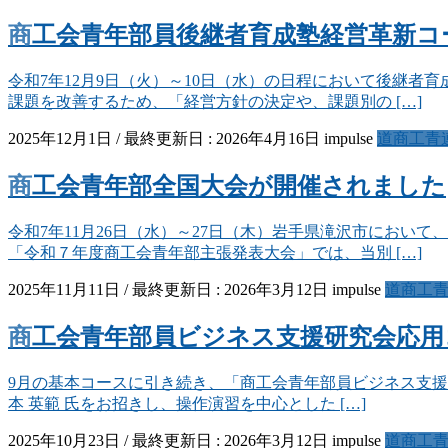
商工会青年部員後継者育成塾経営革新
令和7年12月9日（火）～10日（水）の日程において後継
課題を改善するため、「経営方針の決定や、課題別の […]
2025年12月1日
/ 最終更新日 :
2026年4月16日
impulse
道商工青
商工会青年部全国大会が開催されました
令和7年11月26日（水）～27日（木）岩手県滝沢市におい
「令和７年度商工会青年部主張発表大会」では、当別 […]
2025年11月11日
/ 最終更新日 :
2026年3月12日
impulse
道商工
商工会青年部員ビジネス支援研究会応
9月の基本コースに引き続き、「商工会青年部員ビジネス支援研
本 英範 氏をお招きし、操作演習を中心とした […]
2025年10月23日
/ 最終更新日 :
2026年3月12日
impulse
道商工