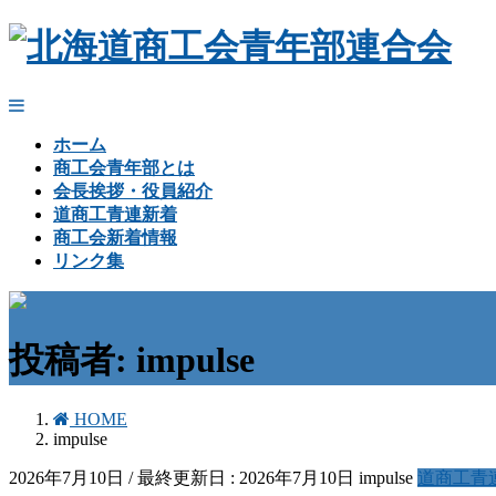
ホーム
商工会青年部とは
会長挨拶・役員紹介
道商工青連新着
商工会新着情報
リンク集
投稿者: impulse
HOME
impulse
2026年7月10日
/ 最終更新日 :
2026年7月10日
impulse
道商工青