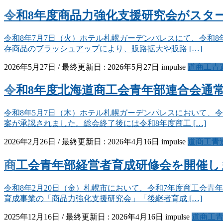
令和8年度商品力強化支援研究会がスタ
令和8年7月7日（火）ホテル札幌ガーデンパレスにて、令和
存商品のブラッシュアップにより、販路拡大や販路 […]
2026年5月27日
/ 最終更新日 :
2026年5月27日
impulse
道商工青
令和8年度北海道商工会青年部連合会
令和8年5月7日（木）ホテル札幌ガーデンパレスにおいて、
案が承認されました。総会終了後には令和8年度商工 […]
2026年2月26日
/ 最終更新日 :
2026年4月16日
impulse
道商工青
商工会青年部経営者育成研修会を開催し
令和8年2月20日（金）札幌市において、令和7年度商工会
育成事業の「商品力強化支援研究会」「後継者育成 […]
2025年12月16日
/ 最終更新日 :
2026年4月16日
impulse
道商工