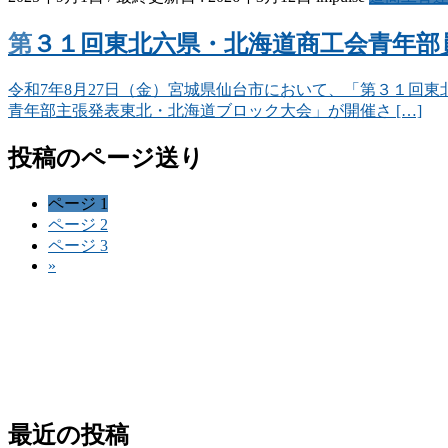
第３１回東北六県・北海道商工会青年
令和7年8月27日（金）宮城県仙台市において、「第３１回
青年部主張発表東北・北海道ブロック大会」が開催さ […]
投稿のページ送り
ページ
1
ページ
2
ページ
3
»
最近の投稿