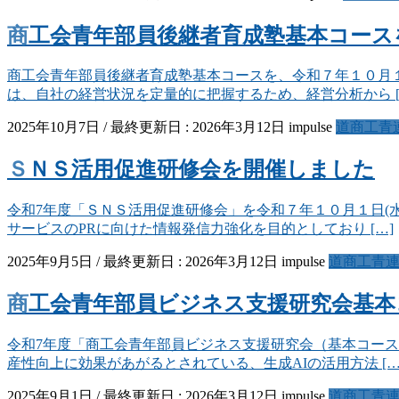
商工会青年部員後継者育成塾基本コー
商工会青年部員後継者育成塾基本コースを、令和７年１０月
は、自社の経営状況を定量的に把握するため、経営分析から [
2025年10月7日
/ 最終更新日 :
2026年3月12日
impulse
道商工青
ＳＮＳ活用促進研修会を開催しました
令和7年度「ＳＮＳ活用促進研修会」を令和７年１０月１日(
サービスのPRに向けた情報発信力強化を目的としており […]
2025年9月5日
/ 最終更新日 :
2026年3月12日
impulse
道商工青
商工会青年部員ビジネス支援研究会基
令和7年度「商工会青年部員ビジネス支援研究会（基本コー
産性向上に効果があがるとされている、生成AIの活用方法 […
2025年9月1日
/ 最終更新日 :
2026年3月12日
impulse
道商工青