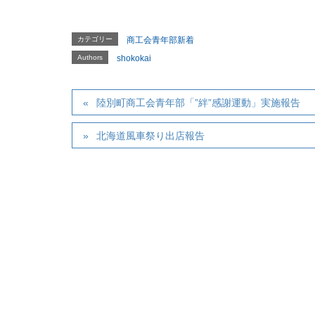
カテゴリー
商工会青年部新着
Authors
shokokai
陸別町商工会青年部「”絆”感謝運動」実施報告
北海道風車祭り出店報告