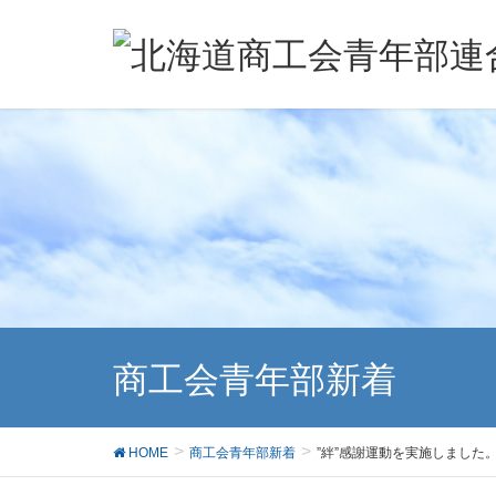
商工会青年部新着
HOME
商工会青年部新着
”絆”感謝運動を実施しました