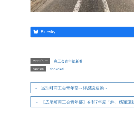
Bluesky
カテゴリー
商工会青年部新着
Authors
shokokai
当別町商工会青年部～絆感謝運動～
【広尾町商工会青年部】令和7年度「絆」感謝運