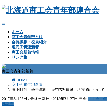
ホーム
商工会青年部とは
会長挨拶・役員紹介
道商工青連新着
商工会新着情報
リンク集
商工会青年部新着
HOME
商工会青年部新着
滝上町商工会青年部「”絆”感謝運動」の実施について
2017年6月23日
/ 最終更新日 :
2018年3月27日
単会
商工会青年
部新着