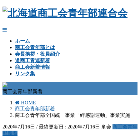
ホーム
商工会青年部とは
会長挨拶・役員紹介
道商工青連新着
商工会新着情報
リンク集
商工会青年部新着
HOME
商工会青年部新着
商工会青年部全国統一事業「絆感謝運動」事業実施
2020年7月16日
/ 最終更新日 :
2020年7月16日
単会
商工会青年
部新着