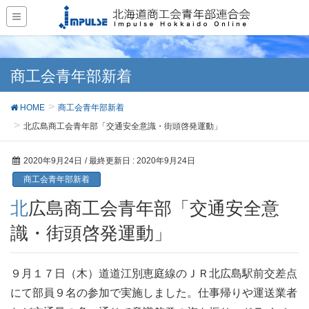
商工会青年部新着
HOME
商工会青年部新着
北広島商工会青年部「交通安全意識・街頭啓発運動」
2020年9月24日
/ 最終更新日 :
2020年9月24日
商工会青年部新着
北広島商工会青年部「交通安全意
識・街頭啓発運動」
９月１７日（木）道道江別恵庭線のＪＲ北広島駅前交差点
にて部員９名の参加で実施しました。仕事帰りや運送業者