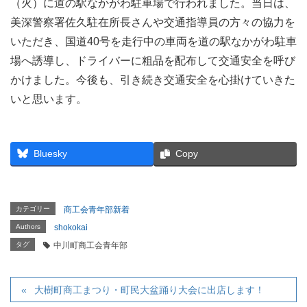
（火）に道の駅なかがわ駐車場で行われました。当日は、
美深警察署佐久駐在所長さんや交通指導員の方々の協力を
いただき、国道40号を走行中の車両を道の駅なかがわ駐車
場へ誘導し、ドライバーに粗品を配布して交通安全を呼び
かけました。今後も、引き続き交通安全を心掛けていきた
いと思います。
Bluesky
Copy
カテゴリー
商工会青年部新着
Authors
shokokai
タグ
中川町商工会青年部
大樹町商工まつり・町民大盆踊り大会に出店します！