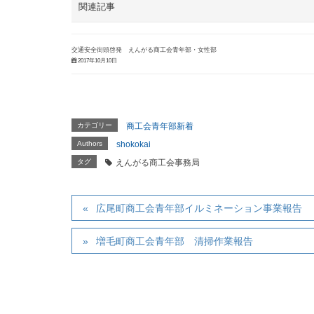
関連記事
交通安全街頭啓発 えんがる商工会青年部・女性部
2017年10月10日
カテゴリー
商工会青年部新着
Authors
shokokai
タグ
えんがる商工会事務局
広尾町商工会青年部イルミネーション事業報告
増毛町商工会青年部 清掃作業報告