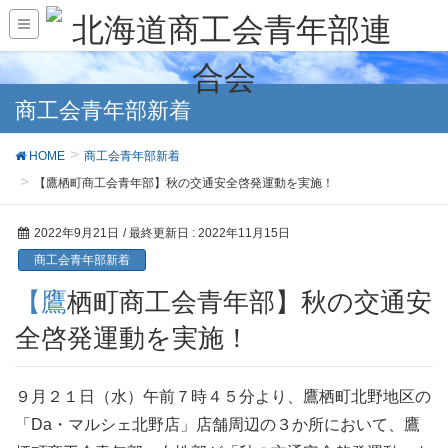
商工会青年部新着
HOME
商工会青年部新着
【鷹栖町商工会青年部】秋の交通安全啓発運動を実施！
2022年9月21日
/ 最終更新日 :
2022年11月15日
商工会青年部新着
【鷹栖町商工会青年部】秋の交通安
全啓発運動を実施！
９月２１日（水）午前７時４５分より、鷹栖町北野地区の
「Da・マルシェ北野店」店舗周辺の３か所において、鷹