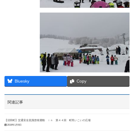
Bluesky
Copy
関連記事
【沼田町】交通安全意識啓発運動 ｉｎ 第４４回 町民いこいの広場
2019年1月9日