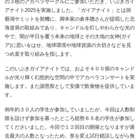
の３校のアカペラサークルにご参加いただき、いぶきガイ
アナイト2025を実施しました。「ガイアナイト」とは洞
爺湖サミットを契機に、脚本家の倉本聰さんが提唱した北
海道発の取組みであり、キャンドルを灯しやわらかな光の
中で、闇が半日を覆う本来の地球とその大地の女神(ガイ
ア)に思いをはせ、地球環境や地球資源の大切さなどを見
つめ直す取り組みを指します。
このいぶきガイアナイトでは、およそ４００個のキャンド
ルが光り輝く幻想的な空間の中でアカペラコンサートを実
施します。また謝恩祭として安価で飲食物を提供していま
す。
例年約３０人の学生が参加していましたが、今回は人数制
限を設けず参加を募ったところ総勢６５名の学生が参加し
てくださいました。今回で１２回目の開催となりますが過
去最大の人数となったため、形を変え試行錯誤しながら無