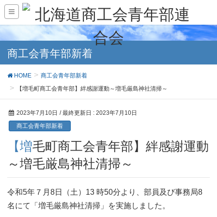
商工会青年部新着
HOME
商工会青年部新着
【増毛町商工会青年部】絆感謝運動～増毛厳島神社清掃～
2023年7月10日
/ 最終更新日 :
2023年7月10日
商工会青年部新着
【増毛町商工会青年部】絆感謝運動
～増毛厳島神社清掃～
令和5年７月8日（土）13 時50分より、部員及び事務局8
名にて「増毛厳島神社清掃」を実施しました。