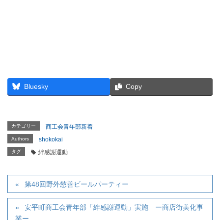
Bluesky
Copy
カテゴリー
商工会青年部新着
Authors
shokokai
タグ
絆感謝運動
第48回野外慈善ビールパーティー
安平町商工会青年部「絆感謝運動」実施 ー商店街美化事
業ー