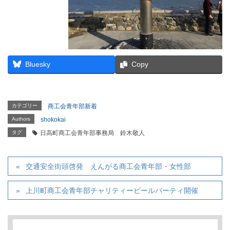
Bluesky
Copy
カテゴリー
商工会青年部新着
Authors
shokokai
タグ
日高町商工会青年部事務局 鈴木敬人
交通安全街頭啓発 えんがる商工会青年部・女性部
上川町商工会青年部チャリティービールパーティ開催