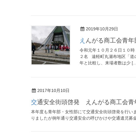
2019年10月29日
えんがる商工会青
令和元年１０月２６日１０時
２名 遠軽町丸瀬布地区「道
年と比較し、来場者数は少 […
2017年10月10日
交通安全街頭啓発 えんがる商工会青
本年度も青年部・女性部にて交通安全街頭啓発を行い
りましたが例年通り交通安全の呼びかけや交通遺児募