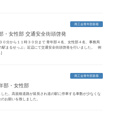
商工会青年部新着
年部・女性部 交通安全街頭啓発
３０分から１１時３０分まで 青年部４名、女性部４名、事務局
の駅まるせっぷ」近辺にて交通安全街頭啓発を行いました。 例
]
商工会青年部新着
年部・女性部
ました。高規格道路が延長され道の駅に停車する車数が少なくな
金のお願いを致しました。