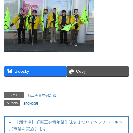
Bluesky
Copy
カテゴリー
商工会青年部新着
Authors
shokokai
【新十津川町商工会青年部】味覚まつりでベンチャーキッ
ズ事業を実施します