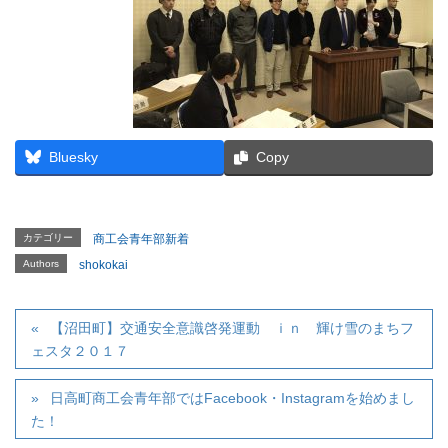
Bluesky
Copy
カテゴリー
商工会青年部新着
Authors
shokokai
【沼田町】交通安全意識啓発運動 ｉｎ 輝け雪のまちフ
ェスタ２０１７
日高町商工会青年部ではFacebook・Instagramを始めまし
た！