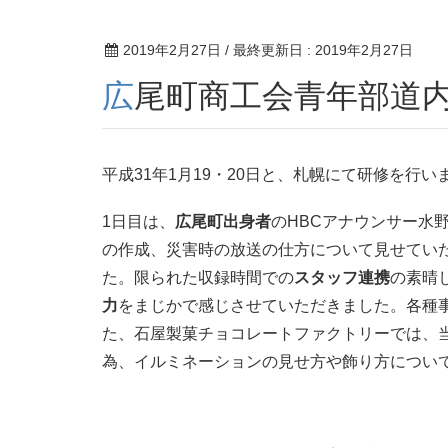
2019年2月27日
/ 最終更新日 :
2019年2月27日
広尾町商工会青年部道
平成31年1月19・20日と、札幌にて研修を行
1日目は、
広尾町出身者
のHBCアナウンサー水
の作成、災害時の放送の仕方について見せてい
た。限られた収録時間での
スタッフ連携
の素晴
力
をまじかで感じさせていただきました。各種
た、石屋製菓チョコレートファクトリーでは、
為、イルミネーションの見せ方や飾り方につい