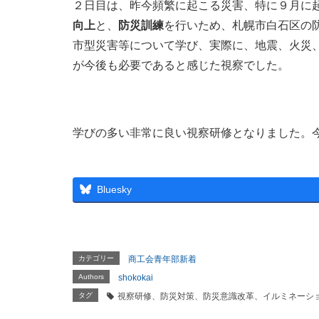
２日目は、昨今頻繁に起こる災害、特に９月に
向上
と、
防災訓練
を行いため、札幌市白石区の
市型災害等について学び、実際に、地震、火災
が今後も必要であると感じた視察でした。
学びの多い非常に良い視察研修となりました。
Bluesky
カテゴリー
商工会青年部新着
Authors
shokokai
タグ
視察研修、防災対策、防災意識改革、イルミネーシ