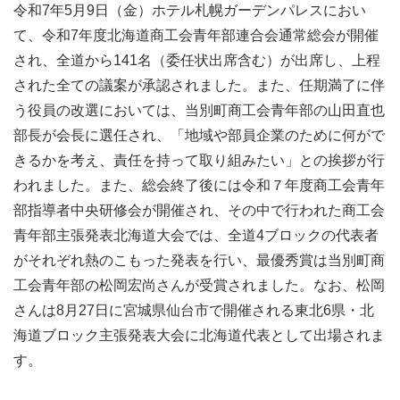
令和7年5月9日（金）ホテル札幌ガーデンパレスにおい
て、令和7年度北海道商工会青年部連合会通常総会が開催
され、全道から141名（委任状出席含む）が出席し、上程
された全ての議案が承認されました。また、任期満了に伴
う役員の改選においては、当別町商工会青年部の山田直也
部長が会長に選任され、「地域や部員企業のために何がで
きるかを考え、責任を持って取り組みたい」との挨拶が行
われました。また、総会終了後には令和７年度商工会青年
部指導者中央研修会が開催され、その中で行われた商工会
青年部主張発表北海道大会では、全道4ブロックの代表者
がそれぞれ熱のこもった発表を行い、最優秀賞は当別町商
工会青年部の松岡宏尚さんが受賞されました。なお、松岡
さんは8月27日に宮城県仙台市で開催される東北6県・北
海道ブロック主張発表大会に北海道代表として出場されま
す。