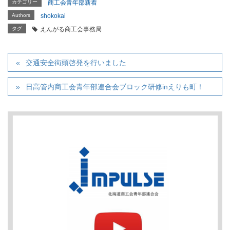
カテゴリー
商工会青年部新着
Authors
shokokai
タグ
えんがる商工会事務局
交通安全街頭啓発を行いました
日高管内商工会青年部連合会ブロック研修inえりも町！